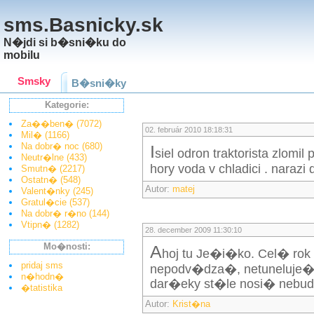
sms.Basnicky.sk
N�jdi si b�sni�ku do
mobilu
Smsky
B�sni�ky
Kategorie:
Za��ben� (7072)
02. február 2010 18:18:31
Mil� (1166)
Na dobr� noc (680)
i
siel odron traktorista zlomil 
Neutr�lne (433)
hory voda v chladici . narazi 
Smutn� (2217)
Ostatn� (548)
Autor:
matej
Valent�nky (245)
Gratul�cie (537)
Na dobr� r�no (144)
Vtipn� (1282)
28. december 2009 11:30:10
Mo�nosti:
A
hoj tu Je�i�ko. Cel� rok
pridaj sms
nepodv�dza�, netuneluje�. 
n�hodn�
dar�eky st�le nosi� nebudem
�tatistika
Autor:
Krist�na