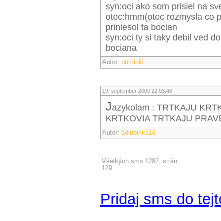
syn:oci ako som prisiel na sv
otec:hmm(otec rozmysla co p
priniesol ta bocian
syn:oci ty si taky debil ved 
bociana
Autor:
dominik
19. september 2009 22:03:48
j
azykolam : TRTKAJU KR
KRTKOVIA TRTKAJU PRAV
Autor:
14lubinka14
Všetkých sms 1282, strán
129
Pridaj sms do tejt