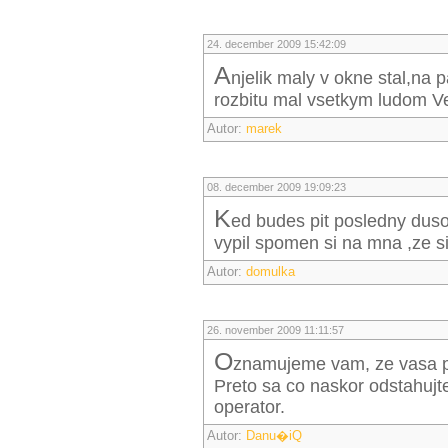
24. december 2009 15:42:09
A
njelik maly v okne stal,na 
rozbitu mal vsetkym ludom Ve
Autor:
marek
08. december 2009 19:09:23
K
ed budes pit posledny duso
vypil spomen si na mna ,ze s
Autor:
domulka
26. november 2009 11:11:57
O
znamujeme vam, ze vasa pr
Preto sa co naskor odstahujte
operator.
Autor:
Danu�iQ