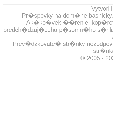
Vytvoril
Pr�spevky na dom�ne basnick
Ak�ko�vek ��renie, kop�rovan
predch�dzaj�ceho p�somn�ho s�hlasu
Prev�dzkovate� str�nky nezodpov
str�nk
© 2005 - 2