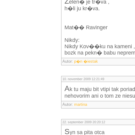
Z
elen� je tr�va ,
h�li ju kr�va.
Mat�� Ravinger
Nikdy:
Nikdy Kov��ku na kameni ,
bozk na pekn� babu nepre
Autor:
p�n �iestak
10. november 2009 12:21:49
a
k tu maju bit vtipi tak pori
nehovorim ani o tom ze niesu
Autor:
martina
22. september 2009 20:20:12
s
yn sa pita otca