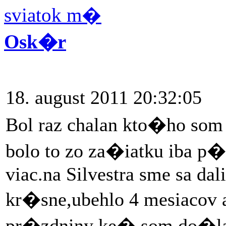
sviatok m�
Osk�r
18. august 2011 20:32:05
Bol raz chalan kto�ho som 
bolo to zo za�iatku iba p
viac.na Silvestra sme sa da
kr�sne,ubehlo 4 mesiacov a
pr�zdniny ke� som do�la