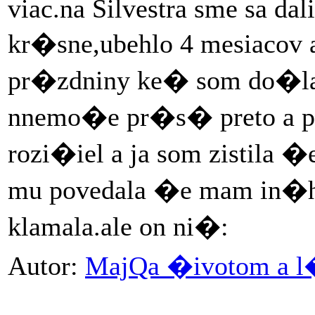
viac.na Silvestra sme sa da
kr�sne,ubehlo 4 mesiacov a
pr�zdniny ke� som do�la
nnemo�e pr�s� preto a pr
rozi�iel a ja som zistila 
mu povedala �e mam in�h
klamala.ale on ni�:
Autor:
MajQa �ivotom a 