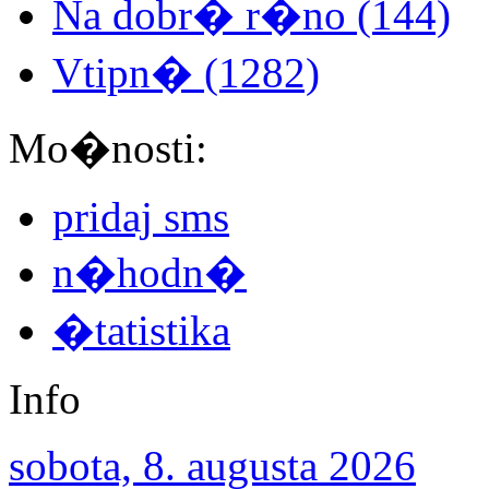
Na dobr� r�no (144)
Vtipn� (1282)
Mo�nosti:
pridaj sms
n�hodn�
�tatistika
Info
sobota, 8. augusta 2026