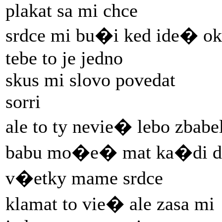
plakat sa mi chce
srdce mi bu�i ked ide� ok
tebe to je jedno
skus mi slovo povedat
sorri
ale to ty nevie� lebo zbabel
babu mo�e� mat ka�di de
v�etky mame srdce
klamat to vie� ale zasa mi