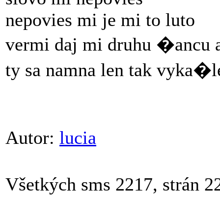
nepovies mi je mi to luto
vermi daj mi druhu �ancu 
ty sa namna len tak vyka�
Autor:
lucia
Všetkých sms 2217, strán 2