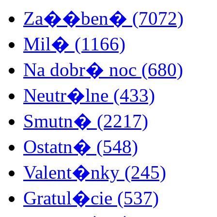
Za��ben� (7072)
Mil� (1166)
Na dobr� noc (680)
Neutr�lne (433)
Smutn� (2217)
Ostatn� (548)
Valent�nky (245)
Gratul�cie (537)