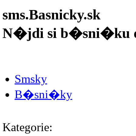
sms.Basnicky.sk
N�jdi si b�sni�ku 
Smsky
B�sni�ky
Kategorie: