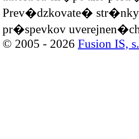
Prev�dzkovate� str�nky
pr�spevkov uverejnen�ch 
© 2005 - 2026
Fusion IS, s.