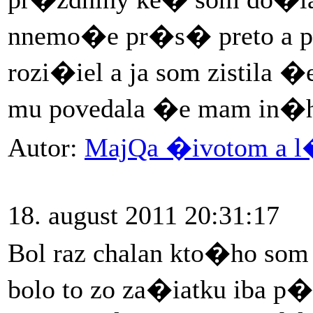
nnemo�e pr�s� preto a pr
rozi�iel a ja som zistila 
mu povedala �e mam in�h
Autor:
MajQa �ivotom a 
18. august 2011 20:31:17
Bol raz chalan kto�ho som 
bolo to zo za�iatku iba p