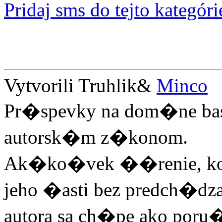
Pridaj sms do tejto kategóri
Vytvorili Truhlik&
Minco
Pr�spevky na dom�ne ba
autorsk�m z�konom.
Ak�ko�vek ��renie, kop
jeho �asti bez predch�
autora sa ch�pe ako poru