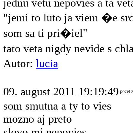
jednu vetu nepovies a ta vet
"jemi to luto ja viem �e sr
som sa ti pri�iel"
tato veta nigdy nevide s ch
Autor:
lucia
09. august 2011 19:19:49
pocet 
som smutna a ty to vies
mozno aj preto
slovo mi nepovies