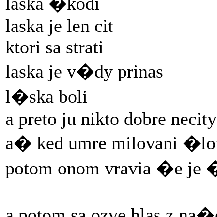
laska �kodi
laska je len cit
ktori sa strati
laska je v�dy prinas
l�ska boli
a preto ju nikto dobre necity
a� ked umre milovani �lo
potom onom vravia �e je 
a potom sa ozve hlas z na