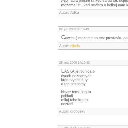
joj laura prosim ta ked sa da tak dojd
mozeme ist i ked neviem o kolkej nam id
Autor: Adka
02. jún 2006 09:10:49
C
awes:-) mozeme sa cez prestavku por
Autor:
nikola
25. máj 2006 14:10:43
L
ASKA je rovnica o
dvoch neznamych
ktoru vyriesis ty
a ten neznamy
Never tomu kto ta
pohladi
miluj toho kto ta
nezradi
Autor: drobcekv