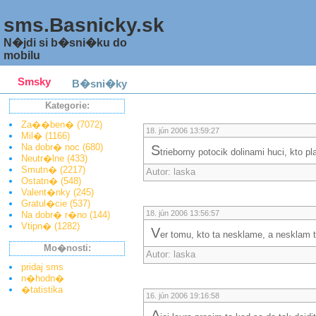
sms.Basnicky.sk
N�jdi si b�sni�ku do
mobilu
Smsky
B�sni�ky
Kategorie:
Za��ben� (7072)
18. jún 2006 13:59:27
Mil� (1166)
Na dobr� noc (680)
s
trieborny potocik dolinami huci, kto p
Neutr�lne (433)
Smutn� (2217)
Autor: laska
Ostatn� (548)
Valent�nky (245)
Gratul�cie (537)
18. jún 2006 13:56:57
Na dobr� r�no (144)
Vtipn� (1282)
v
er tomu, kto ta nesklame, a nesklam toh
Mo�nosti:
Autor: laska
pridaj sms
n�hodn�
�tatistika
16. jún 2006 19:16:58
a