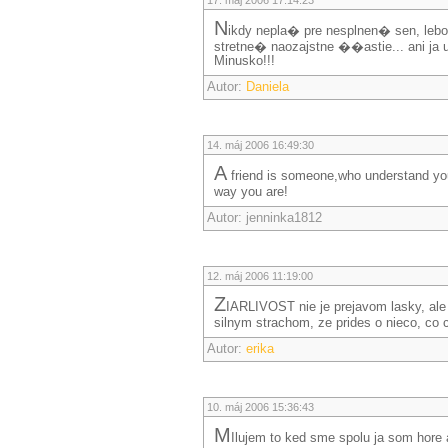
17. máj 2006 17:14:23
N
ikdy nepla� pre nesplnen� sen, leb
stretne� naozajstne ��astie... ani 
Minusko!!!
Autor:
Daniela
14. máj 2006 16:49:30
A
friend is someone,who understand your
way you are!
Autor: jenninka1812
12. máj 2006 11:19:00
Z
IARLIVOST nie je prejavom lasky, ale
silnym strachom, ze prides o nieco, co c
Autor:
erika
10. máj 2006 15:36:43
M
Ilujem to ked sme spolu ja som hore a 