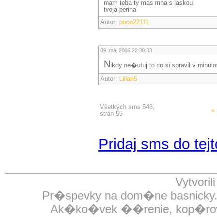
mam teba ty mas mna s laskou
tvoja perina
Autor:
puco22111
09. máj 2006 22:38:33
N
ikdy ne�utuj to co si spravil v minulos
Autor:
Lilian5
Všetkých sms 548,
«
strán 55
Pridaj sms do tejt
Vytvoril
Pr�spevky na dom�ne basnick
Ak�ko�vek ��renie, kop�rovan