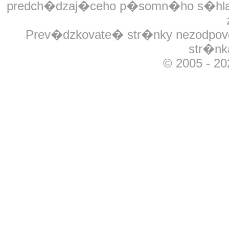
predch�dzaj�ceho p�somn�ho s�hlasu
Prev�dzkovate� str�nky nezodpov
str�nk
© 2005 - 2