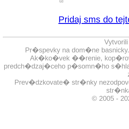
68
Pridaj sms do tejt
Vytvoril
Pr�spevky na dom�ne basnick
Ak�ko�vek ��renie, kop�rovan
predch�dzaj�ceho p�somn�ho s�hlasu
Prev�dzkovate� str�nky nezodpov
str�nk
© 2005 - 2