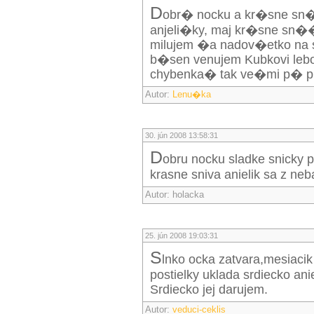
d
obr� nocku a kr�sne sn�
anjeli�ky, maj kr�sne sn��
milujem �a nadov�etko na 
b�sen venujem Kubkovi leb
chybenka� tak ve�mi p� p
Autor:
Lenu�ka
30. jún 2008 13:58:31
d
obru nocku sladke snicky p
krasne sniva anielik sa z neba 
Autor: holacka
25. jún 2008 19:03:31
S
lnko ocka zatvara,mesiaci
postielky uklada srdiecko an
Srdiecko jej darujem.
Autor:
veduci-ceklis