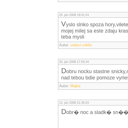
25. jún 2008 19:01:24
V
yslo slnko spoza hory,vilete
mojej milej sa este zdaju kr
teba mysli
Autor:
veduci-ceklis
20. jún 2008 17:59:34
d
obru nocku stastne snicky,n
nad tebou bdie pomoze vyries
Autor:
Majka
13. jún 2008 21:36:03
D
obr� noc a sladk� sn��k