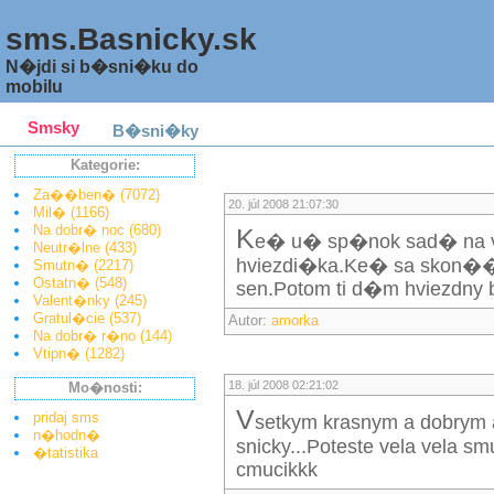
sms.Basnicky.sk
N�jdi si b�sni�ku do
mobilu
Smsky
B�sni�ky
Kategorie:
Za��ben� (7072)
20. júl 2008 21:07:30
Mil� (1166)
Na dobr� noc (680)
k
e� u� sp�nok sad� na vi
Neutr�lne (433)
hviezdi�ka.Ke� sa skon��
Smutn� (2217)
Ostatn� (548)
sen.Potom ti d�m hviezdny 
Valent�nky (245)
Gratul�cie (537)
Autor:
amorka
Na dobr� r�no (144)
Vtipn� (1282)
18. júl 2008 02:21:02
Mo�nosti:
V
pridaj sms
setkym krasnym a dobrym 
n�hodn�
snicky...Poteste vela vela sm
�tatistika
cmucikkk