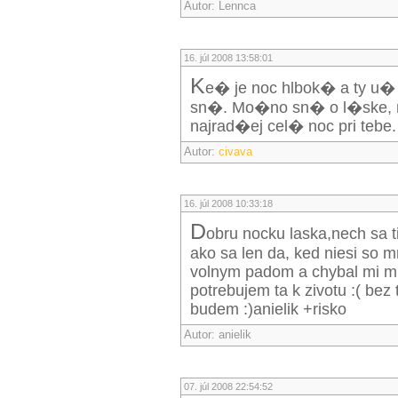
Autor: Lennca
16. júl 2008 13:58:01
K
e� je noc hlbok� a ty u
sn�. Mo�no sn� o l�ske, m
najrad�ej cel� noc pri tebe
Autor:
civava
16. júl 2008 10:33:18
d
obru nocku laska,nech sa ti
ako sa len da, ked niesi so
volnym padom a chybal mi mi 
potrebujem ta k zivotu :( bez 
budem :)anielik +risko
Autor: anielik
07. júl 2008 22:54:52