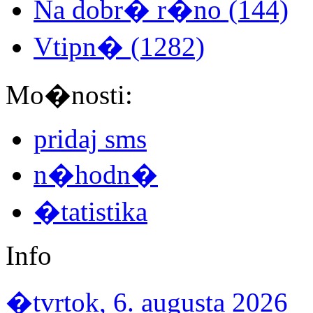
Na dobr� r�no (144)
Vtipn� (1282)
Mo�nosti:
pridaj sms
n�hodn�
�tatistika
Info
�tvrtok, 6. augusta 2026