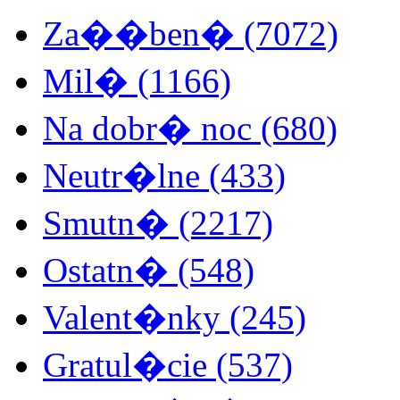
Za��ben� (7072)
Mil� (1166)
Na dobr� noc (680)
Neutr�lne (433)
Smutn� (2217)
Ostatn� (548)
Valent�nky (245)
Gratul�cie (537)