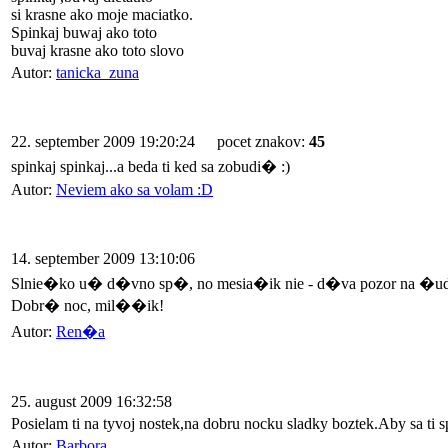
si krasne ako moje maciatko.
Spinkaj buwaj ako toto
buvaj krasne ako toto slovo
Autor:
tanicka_zuna
22. september 2009 19:20:24
pocet znakov:
45
spinkaj spinkaj...a beda ti ked sa zobudi� :)
Autor:
Neviem ako sa volam :D
14. september 2009 13:10:06
Slnie�ko u� d�vno sp�, no mesia�ik nie - d�va pozor na �ud�,
Dobr� noc, mil��ik!
Autor:
Ren�a
25. august 2009 16:32:58
Posielam ti na tyvoj nostek,na dobru nocku sladky boztek.Aby sa ti spa
Autor:
Barbora