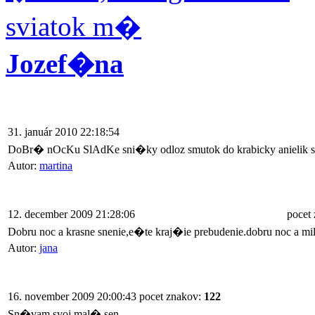
sviatok m�
Jozef�na
31. január 2010 22:18:54
DoBr� nOcKu SlAdKe sni�ky odloz smutok do krabicky anielik sa zn
Autor:
martina
12. december 2009 21:28:06
pocet
Dobru noc a krasne snenie,e�te kraj�ie prebudenie.dobru noc a mi
Autor:
jana
16. november 2009 20:00:43
pocet znakov:
122
Sn�vam svoj mal� sen,