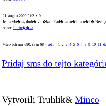
21. august 2009 21:21:19
Jedna vlo�ka, druh� vlo�ka, uklad� sa sn�k na o�k�.Nech je kr
Autor:
Lucin��ka
Všetkých sms 680, strán 68
« späť
1
2
3
4
5
6
7
8
9
10
11
da
Pridaj sms do tejto kategóri
Vytvorili Truhlik&
Minco