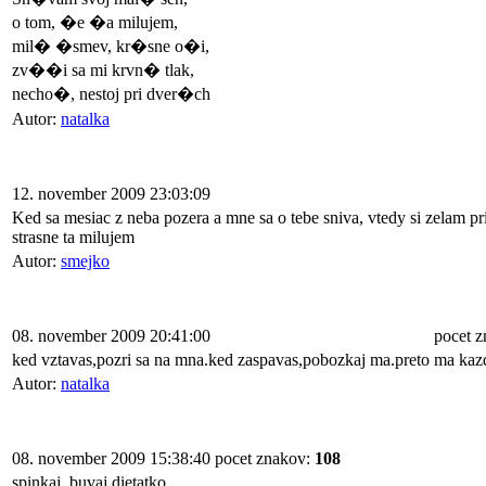
o tom, �e �a milujem,
mil� �smev, kr�sne o�i,
zv��i sa mi krvn� tlak,
necho�, nestoj pri dver�ch
Autor:
natalka
12. november 2009 23:03:09
Ked sa mesiac z neba pozera a mne sa o tebe sniva, vtedy si zelam pri
strasne ta milujem
Autor:
smejko
08. november 2009 20:41:00
pocet 
ked vztavas,pozri sa na mna.ked zaspavas,pobozkaj ma.preto ma kazdy
Autor:
natalka
08. november 2009 15:38:40
pocet znakov:
108
spinkaj ,buvaj dietatko