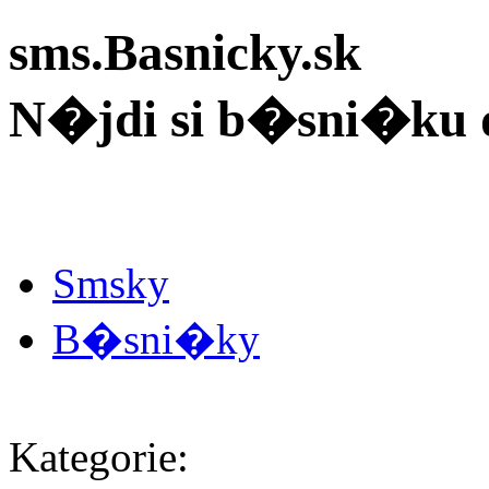
sms.Basnicky.sk
N�jdi si b�sni�ku 
Smsky
B�sni�ky
Kategorie: