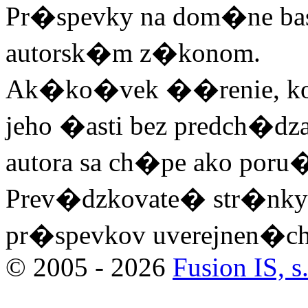
Pr�spevky na dom�ne ba
autorsk�m z�konom.
Ak�ko�vek ��renie, kop
jeho �asti bez predch�
autora sa ch�pe ako poru
Prev�dzkovate� str�nky
pr�spevkov uverejnen�ch 
© 2005 - 2026
Fusion IS, s.