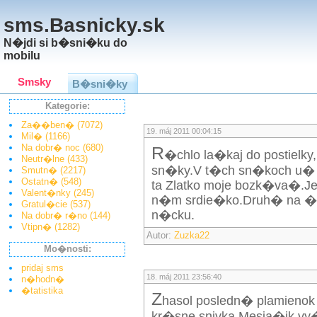
sms.Basnicky.sk
N�jdi si b�sni�ku do
mobilu
Smsky
B�sni�ky
Kategorie:
Za��ben� (7072)
19. máj 2011 00:04:15
Mil� (1166)
Na dobr� noc (680)
R
�chlo la�kaj do postiel
Neutr�lne (433)
sn�ky.V t�ch sn�koch u� 
Smutn� (2217)
Ostatn� (548)
ta Zlatko moje bozk�va�.J
Valent�nky (245)
n�m srdie�ko.Druh� na �
Gratul�cie (537)
n�cku.
Na dobr� r�no (144)
Vtipn� (1282)
Autor:
Zuzka22
Mo�nosti:
pridaj sms
18. máj 2011 23:56:40
n�hodn�
�tatistika
Z
hasol posledn� plamienok
kr�sne snivka.Mesia�ik vy