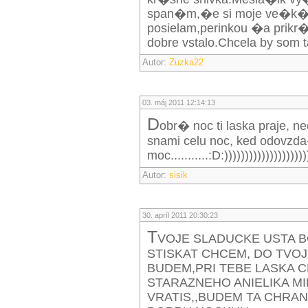
span�m,�e si moje ve�k� 
posielam,perinkou �a prikr
dobre vstalo.Chcela by som 
Autor:
Zuzka22
03. máj 2011 12:14:13
d
obr� noc ti laska praje, n
snami celu noc, ked odovzda
moc...........:D:))))))))))))))))))))
Autor:
sisik
30. apríl 2011 20:30:23
T
VOJE SLADUCKE USTA 
STISKAT CHCEM, DO TVOJ
BUDEM,PRI TEBE LASKA 
STARAZNEHO ANIELIKA MI
VRATIS,,BUDEM TA CHRANI