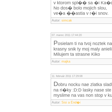
v ktorom spl�� sa �i Ka�
No dos� bolo mojich slou,
ve�a ��astia v r�i snov.
Autor:
simcak
07. marec 2011 17:44:20
P
osielam ti na tvoj noztek n
krasny snik ty moj maly anieli
Milujem ta strasne Kiko
Autor:
majka
11. február 2011 17:29:08
d
obru nocku nae zlatka sla
na ri�ky :D:D lasky nase ste n
myslime na vas non stop v ku
Autor:
Sisi a End�i