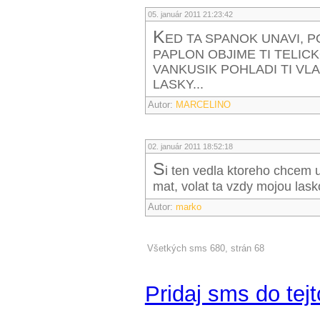
05. január 2011 21:23:42
K
ED TA SPANOK UNAVI, P
PAPLON OBJIME TI TELICK
VANKUSIK POHLADI TI VLA
LASKY...
Autor:
MARCELINO
02. január 2011 18:52:18
S
i ten vedla ktoreho chcem u
mat, volat ta vzdy mojou las
Autor:
marko
Všetkých sms 680, strán 68
Pridaj sms do tejt