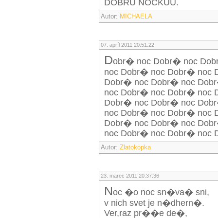
DOBRU NOCKUU.
Autor:
MICHAELA
07. apríl 2011 20:51:22
D
obr� noc Dobr� noc Dob
noc Dobr� noc Dobr� noc 
Dobr� noc Dobr� noc Dob
noc Dobr� noc Dobr� noc 
Dobr� noc Dobr� noc Dob
noc Dobr� noc Dobr� noc 
Dobr� noc Dobr� noc Dob
noc Dobr� noc Dobr� noc D
Autor:
Zlatokopka
23. marec 2011 20:37:36
N
oc �o noc sn�va� sni,
v nich svet je n�dhern�.
Ver,raz pr��e de�,