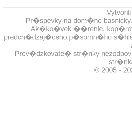
Vytvoril
Pr�spevky na dom�ne basnick
Ak�ko�vek ��renie, kop�rovan
predch�dzaj�ceho p�somn�ho s�hlasu
Prev�dzkovate� str�nky nezodpov
str�nk
© 2005 - 2