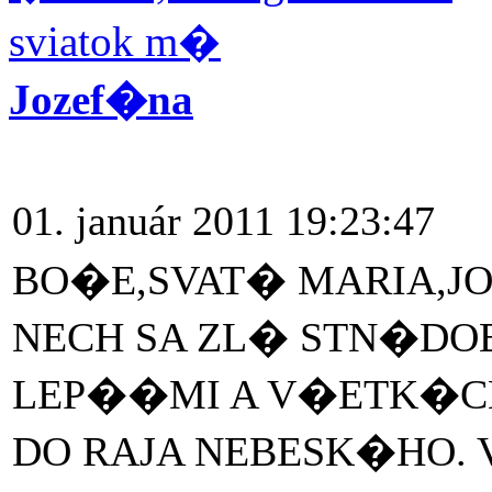
sviatok m�
Jozef�na
01. január 2011 19:23:47
BO�E,SVAT� MARIA,JO
NECH SA ZL� STN�D
LEP��MI A V�ETK�C
DO RAJA NEBESK�HO. V 