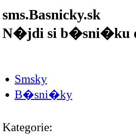
sms.Basnicky.sk
N�jdi si b�sni�ku 
Smsky
B�sni�ky
Kategorie: