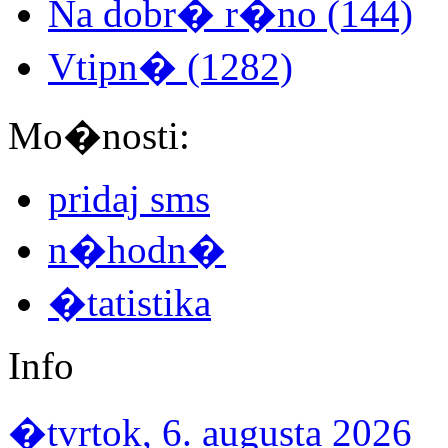
Na dobr� r�no (144)
Vtipn� (1282)
Mo�nosti:
pridaj sms
n�hodn�
�tatistika
Info
�tvrtok, 6. augusta 2026