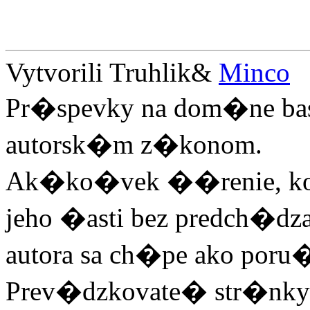
Vytvorili Truhlik&
Minco
Pr�spevky na dom�ne ba
autorsk�m z�konom.
Ak�ko�vek ��renie, kop
jeho �asti bez predch�
autora sa ch�pe ako poru
Prev�dzkovate� str�nky