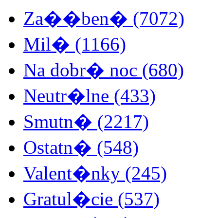
Za��ben� (7072)
Mil� (1166)
Na dobr� noc (680)
Neutr�lne (433)
Smutn� (2217)
Ostatn� (548)
Valent�nky (245)
Gratul�cie (537)