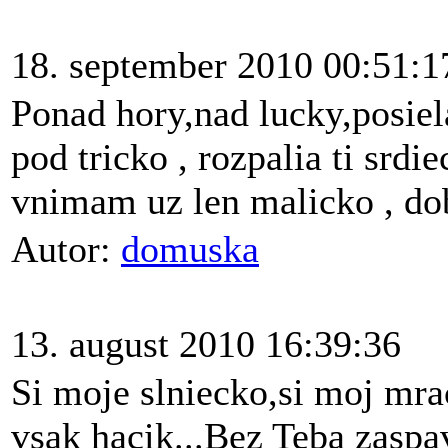
18. september 2010 00:51:1
Ponad hory,nad lucky,posiel
pod tricko , rozpalia ti srdie
vnimam uz len malicko , dob
Autor:
domuska
13. august 2010 16:39:36
Si moje slniecko,si moj mr
vsak hacik...Bez Teba zaspa