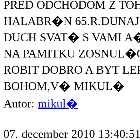
PRED ODCHODOM Z TO
HALABR�N 65.R.DUNAJ
DUCH SVAT� S VAMI A
NA PAMITKU ZOSNUL
ROBIT DOBRO A BYT 
BOHOM,V� MIKUL�
Autor:
mikul�
07. december 2010 13:40:5