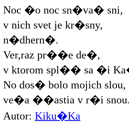
Noc �o noc sn�va� sni,
v nich svet je kr�sny,
n�dhern�.
Ver,raz pr��e de�,
v ktorom spl�� sa �i K
No dos� bolo mojich slou,
ve�a ��astia v r�i snou.
Autor:
Kiku�Ka