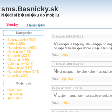
sms.Basnicky.sk
N�jdi si b�sni�ku do mobilu
Smsky
B�sni�ky
Kategorie:
08. február 2010 20:57:13
Za��ben� (7072)
V
Mil� (1166)
alent�n je kr�sny ale ved�ja ho 
Na dobr� noc (680)
po u�i.Milujem �a dobre vie� a len 
Neutr�lne (433)
Autor:
pepe
Smutn� (2217)
Ostatn� (548)
Valent�nky (245)
01. február 2010 10:47:33
Gratul�cie (537)
n
Na dobr� r�no (144)
ikdi neopust niekoho koho mas rad pre
Vtipn� (1282)
Autor:
ingridka
Mo�nosti:
15. január 2010 12:31:06
pridaj sms
n�hodn�
v
tvojom naruci som sa casto chvela ze 
�tatistika
Autor:
mirka