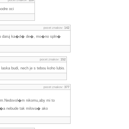
pocet znakov:
126
modre oci
pocet znakov:
142
sku daruj ka�d� de�, mo�no spln�
pocet znakov:
152
aska budi, nech je s tebou koho lubis.
pocet znakov:
377
cem.Nedovol�m nikomu,aby mi to
 �a nebude tak milova� ako