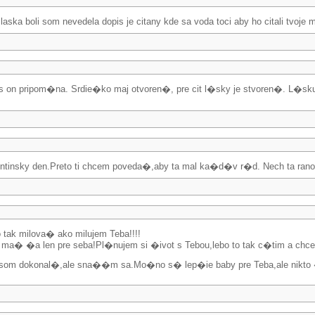
aska boli som nevedela dopis je citany kde sa voda toci aby ho citali tvoje 
on pripom�na. Srdie�ko maj otvoren�, pre cit l�sky je stvoren�. L�
alentinsky den.Preto ti chcem poveda�,aby ta mal ka�d�v r�d. Nech ta rano l
tak milova� ako milujem Teba!!!!
 ma� �a len pre seba!Pl�nujem si �ivot s Tebou,lebo to tak c�tim a ch
e som dokonal�,ale sna��m sa.Mo�no s� lep�ie baby pre Teba,ale nikto