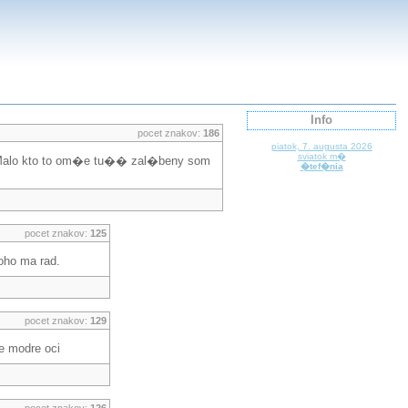
Info
pocet znakov:
186
piatok, 7. augusta 2026
sviatok m�
Malo kto to om�e tu�� zal�beny som
�tef�nia
pocet znakov:
125
koho ma rad.
pocet znakov:
129
je modre oci