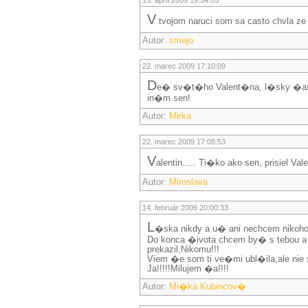
15. apríl 2009 19:54:05
v
tvojom naruci som sa casto chvla ze l
Autor:
smejo
22. marec 2009 17:10:09
D
e� sv�t�ho Valent�na, l�sky �as 
in�m sen!
Autor:
Mirka
22. marec 2009 17:08:53
V
alentin..... Ti�ko ako sen, prisiel V
Autor:
Miroslava
14. február 2009 20:00:33
L
�ska nikdy a u� ani nechcem nikoho 
Do konca �ivota chcem by� s tebou a
prekazil,Nikomu!!!
Viem �e som ti ve�mi ubl�ila,ale ni
Ja!!!!!Milujem �a!!!!
Autor:
Mi�ka Kubincov�