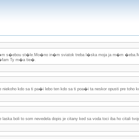
m�m s�ebou st�le.Mo�no in�m sviatok treba l�ska moja ja m�m �eba.
d�fam Ty m�a tie�.
 niekoho kdo sa ti pa�i lebo ten kdo sa ti poa�i ta neskor opusti pre toho 
laska boli to som nevedela dopis je citany ked sa voda toci iba ho citali tvo