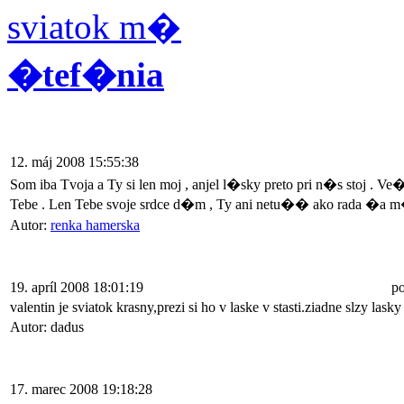
sviatok m�
�tef�nia
12. máj 2008 15:55:38
Som iba Tvoja a Ty si len moj , anjel l�sky preto pri n�s stoj
Tebe . Len Tebe svoje srdce d�m , Ty ani netu�� ako rada �a 
Autor:
renka hamerska
19. apríl 2008 18:01:19
p
valentin je sviatok krasny,prezi si ho v laske v stasti.ziadne slzy lasky
Autor: dadus
17. marec 2008 19:18:28