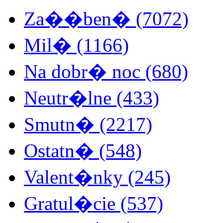
Za��ben� (7072)
Mil� (1166)
Na dobr� noc (680)
Neutr�lne (433)
Smutn� (2217)
Ostatn� (548)
Valent�nky (245)
Gratul�cie (537)