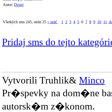
Autor:
Dzuzi
Všetkých sms 245, strán 25
« späť
1
2
3
4
5
6
7
8
9
10
11
da
Pridaj sms do tejto kategóri
Vytvorili Truhlik&
Minco
Pr�spevky na dom�ne ba
autorsk�m z�konom.