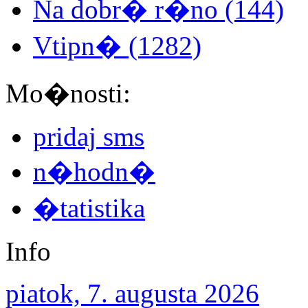
Na dobr� r�no (144)
Vtipn� (1282)
Mo�nosti:
pridaj sms
n�hodn�
�tatistika
Info
piatok, 7. augusta 2026