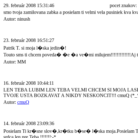
29. február 2008 15:31:46
pocet znakov:
smo tvoja zamilovana zabka a posielam ti velmi vela pusiniek kva kva 
Autor: ninush
23. február 2008 16:51:27
Patrik T. si moja l�ska jedin�!
Touto sms ti chcem poveda� �e �a ve�mi milujem!!!!!!!!!!!!!Aj 
Autor: MM
16. február 2008 10:44:11
LEN TEBA LUBIM LEN TEBA VELMI CHCEM SI MOJA LA
TVOJE USTA BOZKAVAT A NIKDY NESKONCIT!!! cmuQ (*_
Autor:
cmuQ
14. február 2008 23:09:36
Posielam Ti kr�sne slov�,kr�tku b�se� l�ska moja.Posielam Ti
srdca len pre Teba.!!!!!!!:-*