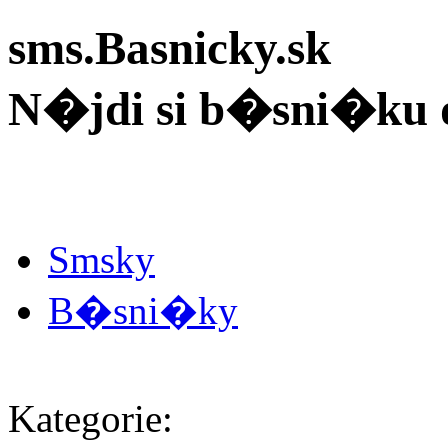
sms.Basnicky.sk
N�jdi si b�sni�ku 
Smsky
B�sni�ky
Kategorie: