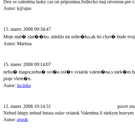
Den sv.valentina lasky cas on pripomina.Srdiecko maj otvorene,pre c
Autor: k@ajus
15. marec 2008 09:34:47
Moje mal� zlat��ko, utieklo mi srdie�ko,ak ho chyt� bude tvoje n
Autor: Marissa
15. marec 2008 09:14:07
nebu� magor,nebu� svi�a osl�v sviatok valent�na.s niek�m 
praje vlent�n.
Autor:
lucinka
12. marec 2008 10:14:31
pocet zn
Nebud hlupy nebud hnusa oslav sviatok Valentina.S niekym hravym l
Autor:
ajusik