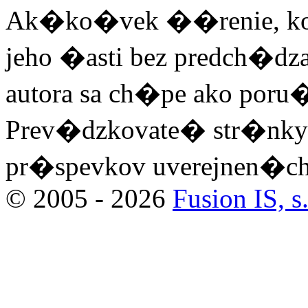
Ak�ko�vek ��renie, kop
jeho �asti bez predch�
autora sa ch�pe ako poru
Prev�dzkovate� str�nky
pr�spevkov uverejnen�ch 
© 2005 - 2026
Fusion IS, s.